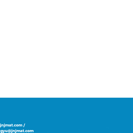
@jnjmat.com
/
gyu@jnjmat.com