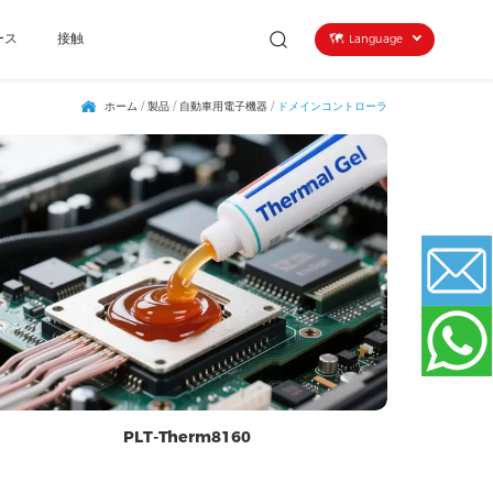
ース
接触
Language
ホーム
/
製品
/
自動車用電子機器
/
ドメインコントローラ
Email
WhatsApp
PLT-Therm8160