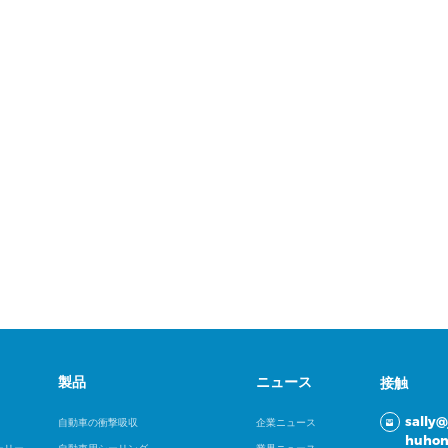
製品の開発など、特別な
がお手伝いします。
製品
ニュース
接触
sally
自動車の衝撃吸収
企業ニュース
huhon