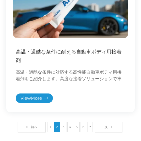
高温・過酷な条件に耐える自動車ボディ用接着
剤
高温・過酷な条件に対応する高性能自動車ボディ用接
着剤をご紹介します。高度な接着ソリューションで車
両の安全性と構造の健全性を高めます。
ViewMore
前へ
1
2
3
4
5
6
7
次