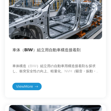
車体（BIW）組立用自動車構造接着剤
車体構造（BIW）組立用の自動車用構造接着剤を探求
し、衝突安全性の向上、軽量化、NVH（騒音・振動・
ハーシュネス）の低減、および多材料接合性能の向上
を図りましょう。
ViewMore