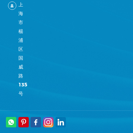
上
海
市
楊
浦
区
国
威
路
135
号